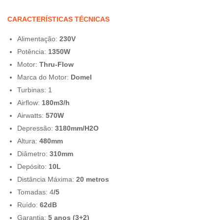
CARACTERÍSTICAS TÉCNICAS
Alimentação:
230V
Potência:
1350W
Motor:
Thru-Flow
Marca do Motor:
Domel
Turbinas: 1
Airflow:
180m3/h
Airwatts:
570W
Depressão:
3180mm/H2O
Altura:
480mm
Diâmetro:
310mm
Depósito:
10L
Distância Máxima:
20 metros
Tomadas: 4
/5
Ruído:
62dB
Garantia:
5 anos (3+2)