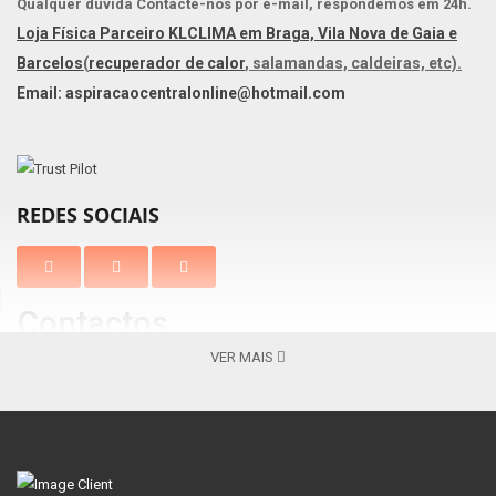
Qualquer dúvida Contacte-nos por e-mail, respondemos em 24h.
Loja Física Parceiro KLCLIMA em Braga, Vila Nova de Gaia e
Barcelos
(
recuperador de calor
, salamandas, caldeiras, etc).
Email: aspiracaocentralonline@hotmail.com
REDES SOCIAIS
Contactos
VER MAIS
Braga
Vila Nova de Gaia
Av. Barros e Soares, N.º 367 Nogueira
Centro Comercial Gaia Jardim
4715-213, Braga – Portugal
Av. Escultores 119, 4400-139 V. N.
( Apenas
Gaia
Lojas Venda Online )
+351 253 069 565 -
+351 253 069 565 -
Chamada para a
Chamada para a rede fixa