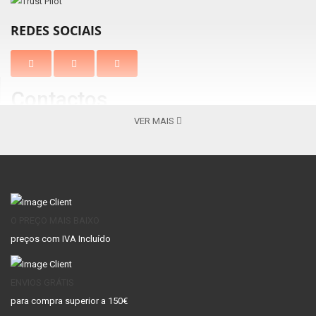
REDES SOCIAIS
Contactos
VER MAIS
Braga
Vila Nova de Gaia
Av. Barros e Soares, N.º 367 Nogueira
Centro Comercial Gaia Jardim
4715-213, Braga – Portugal
Av. Escultores 119, 4400-139 V. N.
( Apenas
Gaia
Lojas Venda Online )
+351 253 069 565 -
+351 253 069 565 -
Chamada para a
Chamada para a rede fixa
nacional
O PREÇO MAIS BAIXO
rede fixa nacional
preços com IVA Incluído
CONTA
ENVIOS GRÁTIS
Conta
para compra superior a 150€
Histórico de Compras