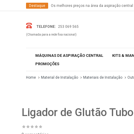
Destaque
Os melhores preços na área da aspiração central
Informação
Temos os produtos mais recentes do mercado
TELEFONE:
253 069 565
(Chamada para a rede fixa nacional)
MÁQUINAS DE ASPIRAÇÃO CENTRAL
KITS & MA
PROMOÇÕES
Home
Material de Instalação
Materiais de Instalação
Out
Ligador de Glutão Tubo