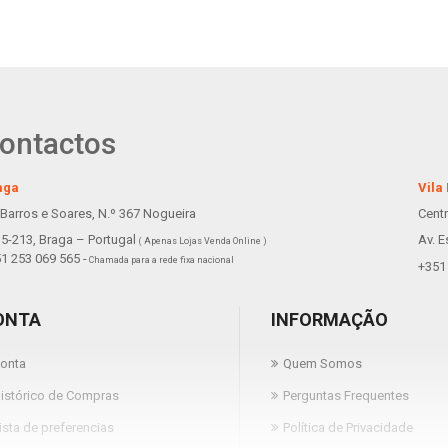
ontactos
aga
Vila
 Barros e Soares, N.º 367 Nogueira
Cent
5-213, Braga – Portugal
Av. E
( Apenas Lojas Venda Online )
1 253 069 565 -
Chamada para a rede fixa nacional
+351 
ONTA
INFORMAÇÃO
onta
Quem Somos
istórico de Compras
Perguntas Frequentes
ista de preferencias
Política de Privacidade