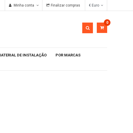
g
Minha conta
Finalizar compras
€ Euro
0
ATERIAL DE INSTALAÇÃO
POR MARCAS