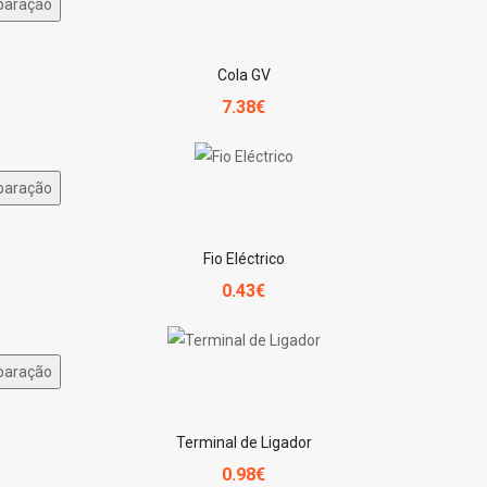
paração
Cola GV
7.38€
paração
Fio Eléctrico
0.43€
paração
Terminal de Ligador
0.98€