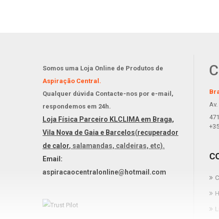
C
Somos uma Loja Online de Produtos de
Aspiração Central.
Br
Qualquer dúvida Contacte-nos por e-mail,
Av.
respondemos em 24h.
471
Loja Física Parceiro KLCLIMA em Braga,
+35
Vila Nova de Gaia e Barcelos
(
recuperador
de calor
, salamandas, caldeiras, etc).
C
Email:
aspiracaocentralonline@hotmail.com
C
H
L