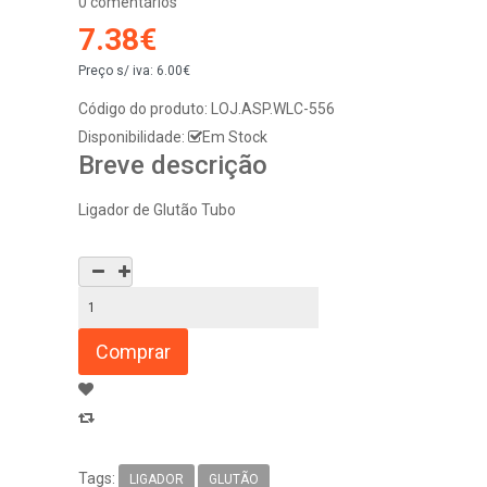
0 comentários
7.38€
Preço s/ iva:
6.00€
Código do produto:
LOJ.ASP.WLC-556
Disponibilidade:
Em Stock
Breve descrição
Ligador de Glutão Tubo
Tags:
LIGADOR
GLUTÃO