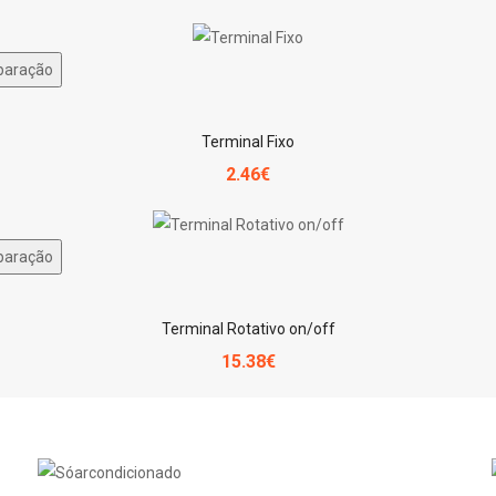
paração
Terminal Fixo
2.46€
paração
Terminal Rotativo on/off
15.38€