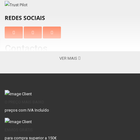
REDES SOCIAIS
Contactos
VER MAIS
Braga
Vila Nova de Gaia
Av. Barros e Soares, N.º 367 Nogueira
Centro Comercial Gaia Jardim
4715-213, Braga – Portugal
Av. Escultores 119, 4400-139 V. N.
( Apenas
Gaia
Lojas Venda Online )
+351 253 069 565 -
+351 253 069 565 -
Chamada para a
Chamada para a rede fixa
nacional
O PREÇO MAIS BAIXO
rede fixa nacional
preços com IVA Incluído
CONTA
ENVIOS GRÁTIS
Conta
para compra superior a 150€