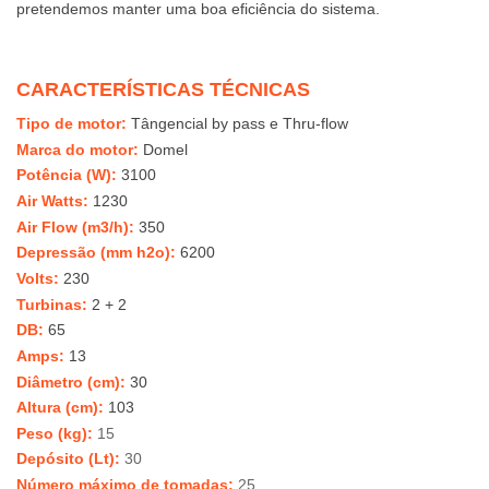
pretendemos manter uma boa eficiência do sistema.
CARACTERÍSTICAS TÉCNICAS
Tipo de motor:
Tângencial by pass e
Thru-flow
Marca do motor:
Domel
Potência (W):
3100
Air Watts:
1230
Air Flow (m3/h):
350
Depressão (mm h2o
):
6200
Volts:
230
Turbinas:
2 + 2
DB:
65
Amps:
13
Diâmetro
(cm)
:
30
Altura (cm)
:
103
Peso (kg)
:
15
Depósito (Lt)
:
30
Número
máximo
de tomadas
:
25