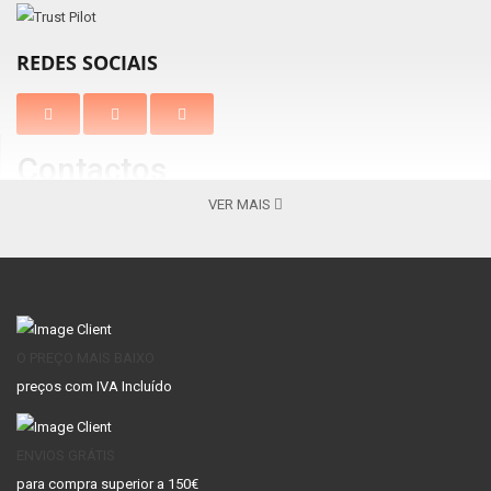
REDES SOCIAIS
Contactos
VER MAIS
Braga
Vila Nova de Gaia
Av. Barros e Soares, N.º 367 Nogueira
Centro Comercial Gaia Jardim
4715-213, Braga – Portugal
Av. Escultores 119, 4400-139 V. N.
( Apenas
Gaia
Lojas Venda Online )
+351 253 069 565 -
+351 253 069 565 -
Chamada para a
Chamada para a rede fixa
nacional
O PREÇO MAIS BAIXO
rede fixa nacional
preços com IVA Incluído
CONTA
ENVIOS GRÁTIS
Conta
para compra superior a 150€