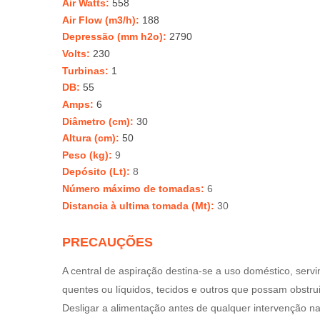
Air Watts:
558
Air Flow (m3/h):
188
Depressão (mm h2o
):
2790
Volts:
230
Turbinas:
1
DB:
55
Amps:
6
Diâmetro
(cm)
:
30
Altura (cm)
:
50
Peso (kg)
:
9
Depósito (Lt)
:
8
Número
máximo
de tomadas
:
6
Distancia à ultima tomada (Mt)
:
30
PRECAUÇÕES
A central de aspiração destina-se a uso doméstico, serv
quentes ou líquidos, tecidos e outros que possam obstru
Desligar a alimentação antes de qualquer intervenção na