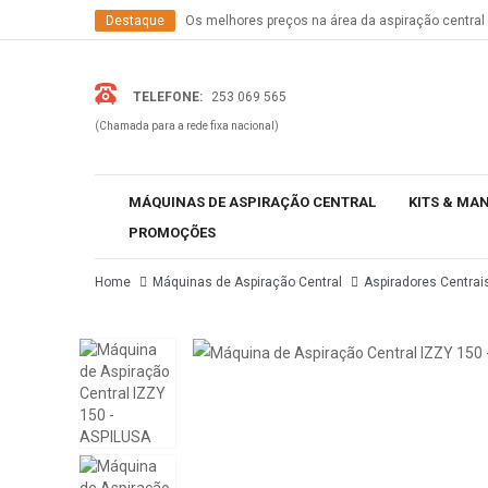
Destaque
Os melhores preços na área da aspiração central
Informação
Temos os produtos mais recentes do mercado
TELEFONE:
253 069 565
(Chamada para a rede fixa nacional)
MÁQUINAS DE ASPIRAÇÃO CENTRAL
KITS & MA
PROMOÇÕES
Home
Máquinas de Aspiração Central
Aspiradores Centrai