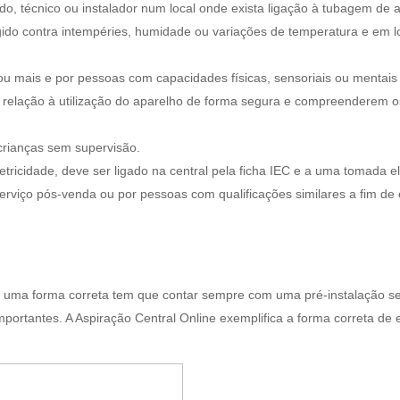
ado, técnico ou instalador num local onde exista ligação à tubagem de a
egido contra intempéries, humidade ou variações de temperatura e em l
 ou mais e por pessoas com capacidades físicas, sensoriais ou mentais
 relação à utilização do aparelho de forma segura e compreenderem os
crianças sem supervisão.
letricidade, deve ser ligado na central pela ficha IEC e a uma tomada 
 serviço pós-venda ou por pessoas com qualificações similares a fim de 
de uma forma correta tem que contar sempre com uma pré-instalação 
portantes. A Aspiração Central Online exemplifica a forma correta de e