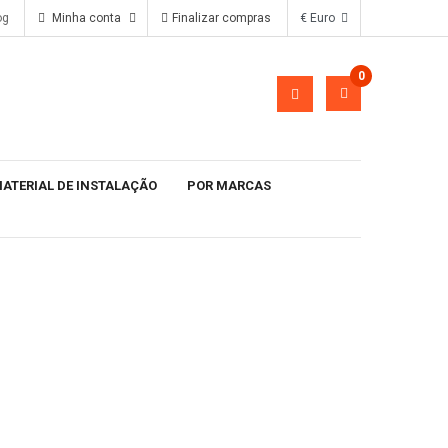
og
Minha conta
Finalizar compras
€ Euro
0
ATERIAL DE INSTALAÇÃO
POR MARCAS