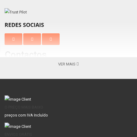
REDES SOCIAIS
Contactos
VER MAIS
Braga
Vila Nova de Gaia
Av. Barros e Soares, N.º 367 Nogueira
Centro Comercial Gaia Jardim
4715-213, Braga – Portugal
Av. Escultores 119, 4400-139 V. N.
( Apenas
Gaia
Lojas Venda Online )
+351 253 069 565 -
+351 253 069 565 -
Chamada para a
Chamada para a rede fixa
nacional
O PREÇO MAIS BAIXO
rede fixa nacional
preços com IVA Incluído
CONTA
ENVIOS GRÁTIS