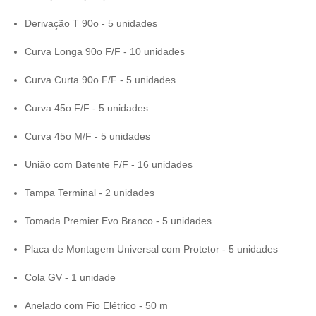
Derivação T 90o -
5 unidades
Curva Longa 90o F/F - 10
unidades
Curva Curta 90o F/F -
5 unidades
Curva 45o F/F - 5
unidades
Curva 45o M/F - 5
unidades
União com Batente F/F - 16
unidades
Tampa Terminal -
2 unidades
Tomada Premier Evo Branco - 5
unidades
Placa de Montagem Universal com
Protetor
-
5 unidades
Cola GV -
1 unidade
Anelado com Fio
Elétrico
-
50 m