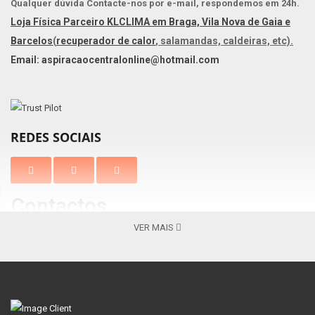
Qualquer dúvida Contacte-nos por e-mail, respondemos em 24h.
Loja Física Parceiro KLCLIMA em Braga, Vila Nova de Gaia e
Barcelos
(
recuperador de calor
, salamandas, caldeiras, etc).
Email: aspiracaocentralonline@hotmail.com
REDES SOCIAIS
Contactos
VER MAIS
Braga
Vila Nova de Gaia
Av. Barros e Soares, N.º 367 Nogueira
Centro Comercial Gaia Jardim
4715-213, Braga – Portugal
Av. Escultores 119, 4400-139 V. N.
( Apenas
Gaia
Lojas Venda Online )
+351 253 069 565 -
+351 253 069 565 -
Chamada para a
Chamada para a rede fixa