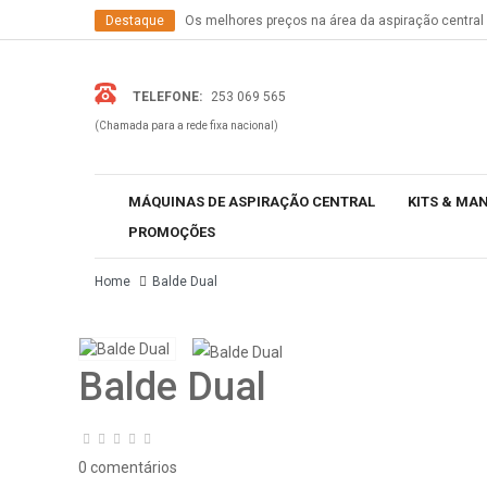
Destaque
Os melhores preços na área da aspiração central
Informação
Temos os produtos mais recentes do mercado
TELEFONE:
253 069 565
(Chamada para a rede fixa nacional)
MÁQUINAS DE ASPIRAÇÃO CENTRAL
KITS & MA
PROMOÇÕES
Home
Balde Dual
Balde Dual
0 comentários