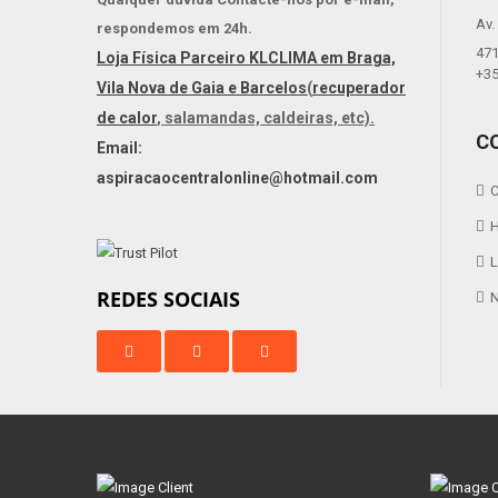
Av.
respondemos em 24h.
471
Loja Física Parceiro KLCLIMA em Braga,
+35
Vila Nova de Gaia e Barcelos
(
recuperador
de calor
, salamandas, caldeiras, etc).
C
Email:
aspiracaocentralonline@hotmail.com
C
H
L
REDES SOCIAIS
N