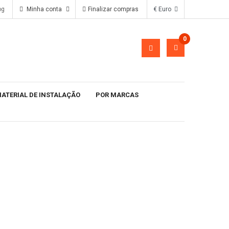
og
Minha conta
Finalizar compras
€ Euro
0
ATERIAL DE INSTALAÇÃO
POR MARCAS