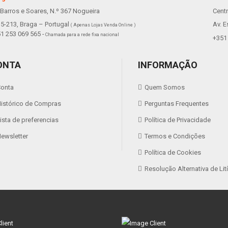
 Barros e Soares, N.º 367 Nogueira
Cent
5-213, Braga – Portugal
Av. E
( Apenas Lojas Venda Online )
1 253 069 565 -
Chamada para a rede fixa nacional
+351 
ONTA
INFORMAÇÃO
onta
Quem Somos
istórico de Compras
Perguntas Frequentes
ista de preferencias
Política de Privacidade
ewsletter
Termos e Condições
Política de Cookies
Resolução Alternativa de Lit