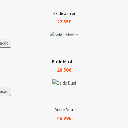
Balde Junior
22.35€
ação
Balde Master
28.50€
ação
Balde Dual
48.99€