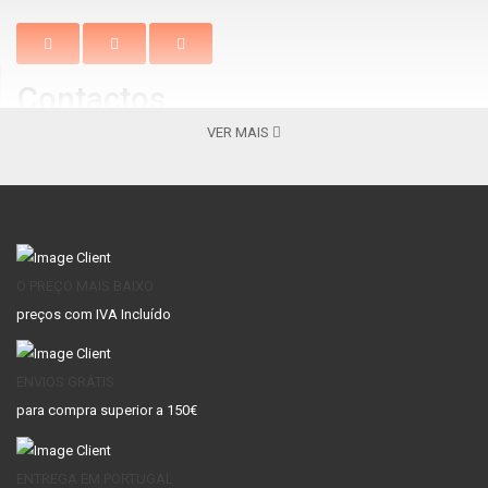
Contactos
VER MAIS
Braga
Vila Nova de Gaia
Av. Barros e Soares, N.º 367 Nogueira
Centro Comercial Gaia Jardim
4715-213, Braga – Portugal
Av. Escultores 119, 4400-139 V. N.
( Apenas
Gaia
Lojas Venda Online )
+351 253 069 565 -
+351 253 069 565 -
Chamada para a
Chamada para a rede fixa
nacional
O PREÇO MAIS BAIXO
rede fixa nacional
preços com IVA Incluído
CONTA
ENVIOS GRÁTIS
Conta
para compra superior a 150€
Histórico de Compras
Lista de preferencias
ENTREGA EM PORTUGAL