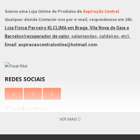
Somos uma Loja Online de Produtos de
Aspiração Central.
Qualquer dúvida Contacte-nos por e-mail, respondemos em 24h.
Loja Física Parceiro KLCLIMA em Braga, Vila Nova de Gaia e
Barcelos
(
recuperador de calor
, salamandas, caldeiras, etc).
Email: aspiracaocentralonline@hotmail.com
REDES SOCIAIS
Contactos
VER MAIS
Braga
Vila Nova de Gaia
Av. Barros e Soares, N.º 367 Nogueira
Centro Comercial Gaia Jardim
4715-213, Braga – Portugal
Av. Escultores 119, 4400-139 V. N.
( Apenas