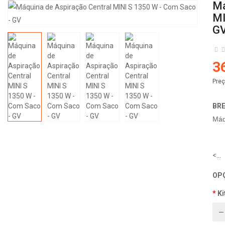
Má
MI
G
3
Preç
BR
Máq
<...
OPÇ
Ki