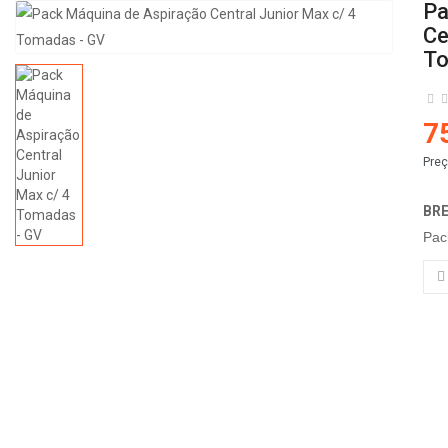
Pa
Ce
To
7
Preç
BR
Pac