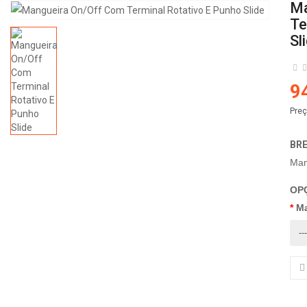
Ma
Te
Sl
9
Preç
BR
Man
OP
Ma